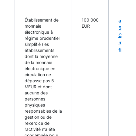
Établissement de
100 000
article 
monnaie
EUR
526-5 
électronique à
Code
régime prudentiel
monétai
simplifié (les
financi
établissements
dont la moyenne
de la monnaie
électronique en
circulation ne
dépasse pas 5
MEUR et dont
aucune des
personnes
physiques
responsables de la
gestion ou de
l’exercice de
l’activité n’a été
condamnée pour