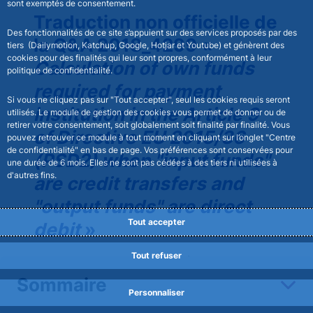
sont exemptés de consentement.
Traduction non officielle de
Des fonctionnalités de ce site s’appuient sur des services proposés par des
la Q&A 2018_4299 «
tiers (Dailymotion, Katchup, Google, Hotjar et Youtube) et génèrent des
cookies pour des finalités qui leur sont propres, conformément à leur
Calculation of own funds
politique de confidentialité.
required for payment
Si vous ne cliquez pas sur "Tout accepter", seul les cookies requis seront
institution in the Article 9
utilisés. Le module de gestion des cookies vous permet de donner ou de
retirer votre consentement, soit globalement soit finalité par finalité. Vous
of Directive EU 2015/36
pouvez retrouver ce module à tout moment en cliquant sur l’onglet "Centre
de confidentialité" en bas de page. Vos préférences sont conservées pour
(PSD2) when "input funds"
une durée de 6 mois. Elles ne sont pas cédées à des tiers ni utilisées à
d'autres fins.
are credit transfers and
"output funds" are direct
Tout accepter
debit
»
Tout refuser
Cette traduction est donnée à titre purement
informative, seule la
version anglaise
Sommaire
disponible sur le site de l’ABE fait foi.
Personnaliser