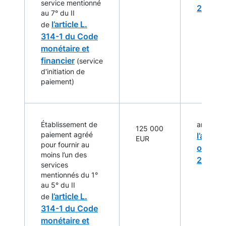
service mentionné
2009
au 7° du II
l’article L.
de
314-1 du Code
monétaire et
financier
(service
d'initiation de
paiement)
Établissement de
article 4
125 000
paiement agréé
l’arrêté
EUR
pour fournir au
octobr
moins l’un des
2009
services
mentionnés du 1°
au 5° du II
l’article L.
de
314-1 du Code
monétaire et