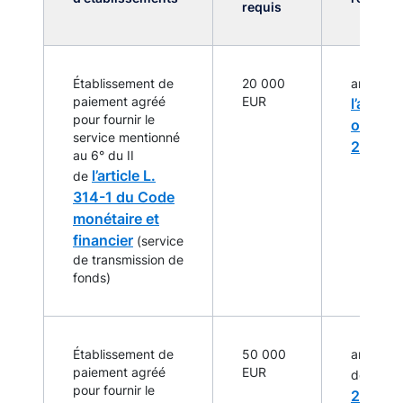
requis
Établissement de
20 000
article 4
paiement agréé
EUR
l’arrêté
pour fournir le
octobr
service mentionné
2009
au 6° du II
l’article L.
de
314-1 du Code
monétaire et
financier
(service
de transmission de
fonds)
Établissement de
50 000
article 4
paiement agréé
EUR
l’arr
de
pour fournir le
29 oct