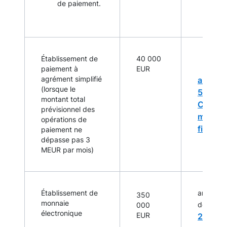
de paiement.
Établissement de
40 000
paiement à
EUR
agrément simplifié
article 
(lorsque le
522-1-
montant total
Code
prévisionnel des
monétai
opérations de
financi
paiement ne
dépasse pas 3
MEUR par mois)
Établissement de
article 4
350
monnaie
l’arr
de
000
électronique
EUR
2 mai 