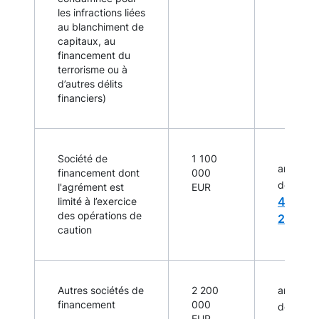
les infractions liées
au blanchiment de
capitaux, au
financement du
terrorisme ou à
d’autres délits
financiers)
Société de
1 100
article 4
financement dont
000
l’arr
de
l'agrément est
EUR
4 déce
limité à l’exercice
des opérations de
2017
caution
Autres sociétés de
2 200
article 4
financement
000
l’arr
de