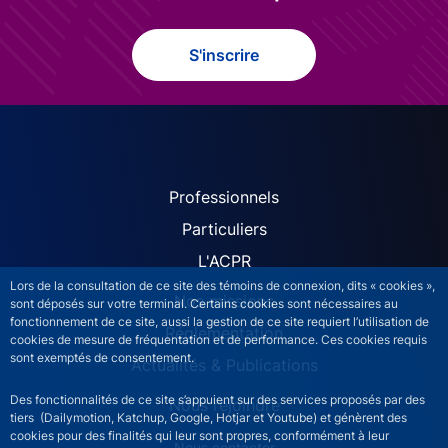
S'inscrire
ACPR site navigation (Fren
Professionnels
Particuliers
L'ACPR
Lors de la consultation de ce site des témoins de connexion, dits « cookies »,
Nos missions
sont déposés sur votre terminal. Certains cookies sont nécessaires au
fonctionnement de ce site, aussi la gestion de ce site requiert l’utilisation de
Réglementation
cookies de mesure de fréquentation et de performance. Ces cookies requis
sont exemptés de consentement.
Actualités & Publications
Des fonctionnalités de ce site s’appuient sur des services proposés par des
Nous rejoindre
tiers (Dailymotion, Katchup, Google, Hotjar et Youtube) et génèrent des
cookies pour des finalités qui leur sont propres, conformément à leur
ACPR footer secondary menu (French)
Nous contacter