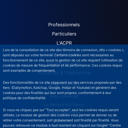
ACPR site navigation (Fren
Professionnels
Particuliers
L'ACPR
Lors de la consultation de ce site des témoins de connexion, dits « cookies »,
Nos missions
sont déposés sur votre terminal. Certains cookies sont nécessaires au
fonctionnement de ce site, aussi la gestion de ce site requiert l’utilisation de
Réglementation
cookies de mesure de fréquentation et de performance. Ces cookies requis
sont exemptés de consentement.
Actualités & Publications
Des fonctionnalités de ce site s’appuient sur des services proposés par des
Nous rejoindre
tiers (Dailymotion, Katchup, Google, Hotjar et Youtube) et génèrent des
cookies pour des finalités qui leur sont propres, conformément à leur
ACPR footer secondary menu (French)
Nous contacter
politique de confidentialité.
La Banque de France
Si vous ne cliquez pas sur "Tout accepter", seul les cookies requis seront
Autres institutions
utilisés. Le module de gestion des cookies vous permet de donner ou de
retirer votre consentement, soit globalement soit finalité par finalité. Vous
LinkedIn
pouvez retrouver ce module à tout moment en cliquant sur l’onglet "Centre