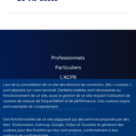
ACPR site navigation (Fren
Professionnels
Particuliers
L'ACPR
Lors de la consultation de ce site des témoins de connexion, dits « cookies »,
Nos missions
sont déposés sur votre terminal. Certains cookies sont nécessaires au
fonctionnement de ce site, aussi la gestion de ce site requiert l’utilisation de
Réglementation
cookies de mesure de fréquentation et de performance. Ces cookies requis
sont exemptés de consentement.
Actualités & Publications
Des fonctionnalités de ce site s’appuient sur des services proposés par des
Nous rejoindre
tiers (Dailymotion, Katchup, Google, Hotjar et Youtube) et génèrent des
cookies pour des finalités qui leur sont propres, conformément à leur
ACPR footer secondary menu (French)
Nous contacter
politique de confidentialité.