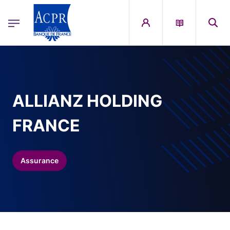
egion
ACPR Menu Principal (French)
Aller au contenu principal
ALLIANZ HOLDING
FRANCE
Assurance