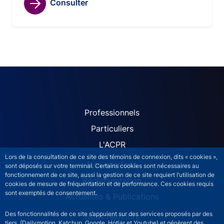
Consulter
ACPR site navigation (Fren
Professionnels
Particuliers
L'ACPR
Lors de la consultation de ce site des témoins de connexion, dits « cookies »,
Nos missions
sont déposés sur votre terminal. Certains cookies sont nécessaires au
fonctionnement de ce site, aussi la gestion de ce site requiert l’utilisation de
Réglementation
cookies de mesure de fréquentation et de performance. Ces cookies requis
sont exemptés de consentement.
Actualités & Publications
Des fonctionnalités de ce site s’appuient sur des services proposés par des
Nous rejoindre
tiers (Dailymotion, Katchup, Google, Hotjar et Youtube) et génèrent des