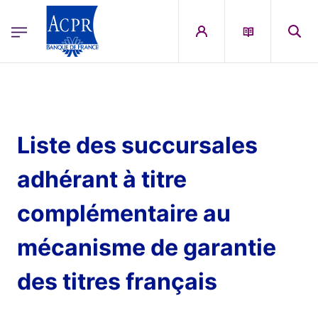
egion
ACPR Menu Principal (French)
Aller au contenu principal
Liste des succursales
adhérant à titre
complémentaire au
mécanisme de garantie
des titres français