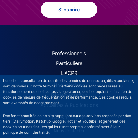
S'inscrire
ACPR site navigation (Fren
Professionnels
Particuliers
L'ACPR
Lors de la consultation de ce site des témoins de connexion, dits « cookies »,
Nos missions
sont déposés sur votre terminal. Certains cookies sont nécessaires au
fonctionnement de ce site, aussi la gestion de ce site requiert l’utilisation de
Réglementation
cookies de mesure de fréquentation et de performance. Ces cookies requis
sont exemptés de consentement.
Actualités & Publications
Des fonctionnalités de ce site s’appuient sur des services proposés par des
Nous rejoindre
tiers (Dailymotion, Katchup, Google, Hotjar et Youtube) et génèrent des
cookies pour des finalités qui leur sont propres, conformément à leur
ACPR footer secondary menu (French)
Nous contacter
politique de confidentialité.