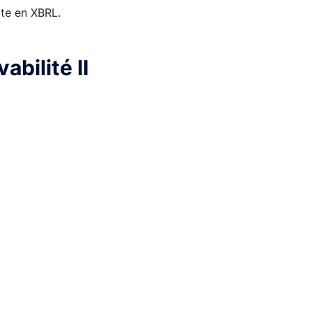
cte en XBRL.
bilité II