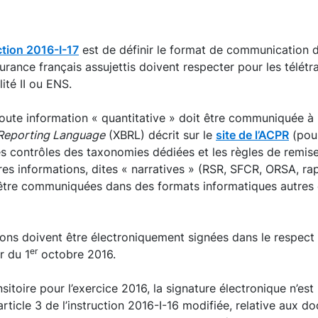
ction 2016-I-17
est de définir le format de communication d
urance français assujettis doivent respecter pour les télét
ité II ou ENS.
oute information « quantitative » doit être communiquée à
 Reporting Language
(XBRL) décrit sur le
site de l’ACPR
(pour
es contrôles des taxonomies dédiées et les règles de remis
tres informations, dites « narratives » (RSR, SFCR, ORSA, ra
 être communiquées dans des formats informatiques autres e
ons doivent être électroniquement signées dans le respect 
er
r du 1
octobre 2016.
ansitoire pour l’exercice 2016, la signature électronique n’es
article 3 de l’instruction 2016-I-16 modifiée, relative aux 