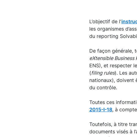
L’objectif de l'
instru
les organismes d’ass
du reporting Solvabil
De façon générale, t
eXtensible Business
ENS), et respecter l
(
filing rules
). Les au
nationaux), doivent
du contrôle.
Toutes ces informati
2015-I-18
, à compte
Toutefois, à titre tr
documents visés à l’