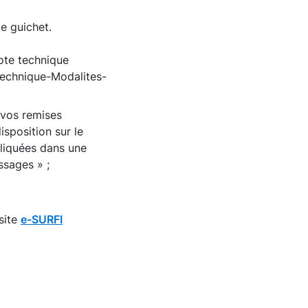
e guichet.
ote technique
Technique-Modalites-
 vos remises
isposition sur le
pliquées dans une
sages » ;
site
e-SURFI