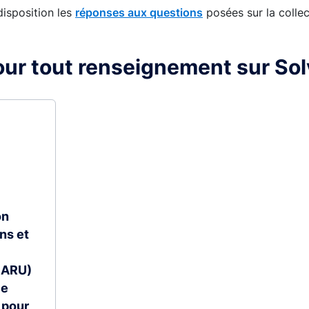
isposition les
réponses aux questions
posées sur la colle
ur tout renseignement sur Solva
on
ns et
(GARU)
le
 pour