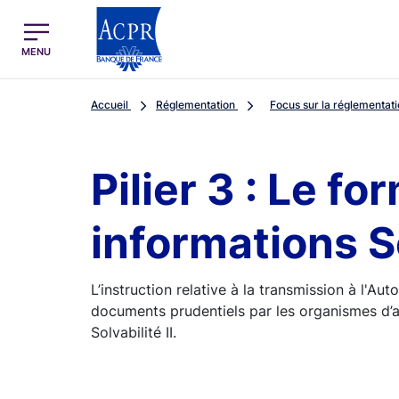
egion
ACPR Menu Principal (French)
MENU
Accueil
Réglementation
Focus sur la réglementat
Pilier 3 : Le 
informations So
L’instruction relative à la transmission à l'Aut
documents prudentiels par les organismes d’a
Solvabilité II.