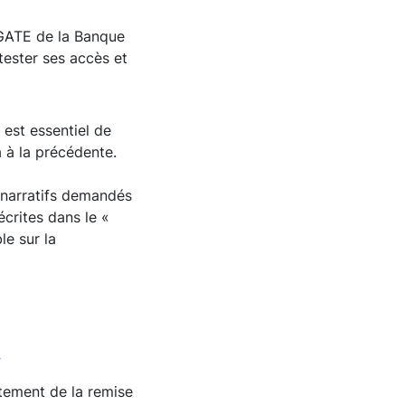
EGATE de la Banque
 tester ses accès et
l est essentiel de
 à la précédente.
 narratifs demandés
crites dans le «
e sur la
R
tement de la remise