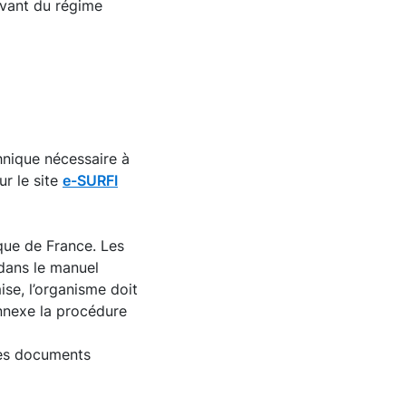
evant du régime
hnique nécessaire à
ur le site
e-SURFI
que de France. Les
 dans le manuel
se, l’organisme doit
annexe la procédure
les documents