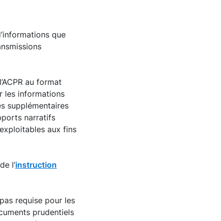
’informations que
ransmissions
 l’ACPR au format
 les informations
es supplémentaires
pports narratifs
xploitables aux fins
de l’
instruction
t pas requise pour les
documents prudentiels