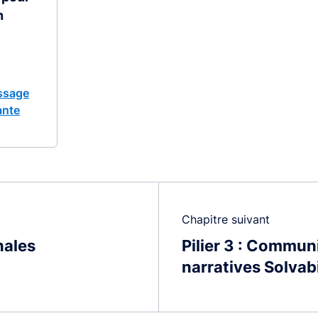
n
ssage
ante
Chapitre suivant
nales
Pilier 3 : Commun
narratives Solvabil