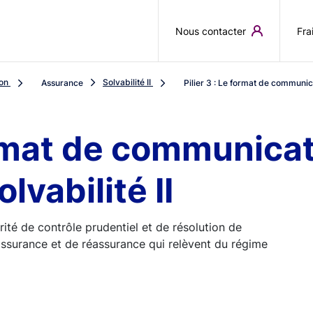
Aller au contenu principal
Nous contacter
Fra
ion
Solvabilité II
Assurance
Pilier 3 : Le format de communica
format de communica
lvabilité II
orité de contrôle prudentiel et de résolution de
ssurance et de réassurance qui relèvent du régime