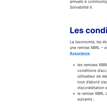
annuels à communique
Solvabilité II.
Les condi
La taxonomie, les ét
une remise XBRL –
e
Assurance
.
les remises XBR
conditions d’acc
utilisateur de d
tout d’abord s’a
d’accréditation e
la remise XBRL 
suivants :