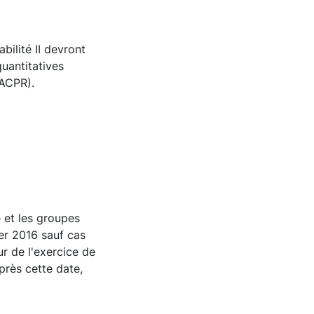
ilité II devront
quantitatives
’ACPR).
e et les groupes
er 2016 sauf cas
ur de l'exercice de
près cette date,