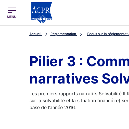
egion
ACPR Menu Principal (French)
MENU
Accueil
Réglementation
Focus sur la réglementat
Pilier 3 : Com
narratives Solva
Les premiers rapports narratifs Solvabilité II
sur la solvabilité et la situation financière) s
base de l’année 2016.