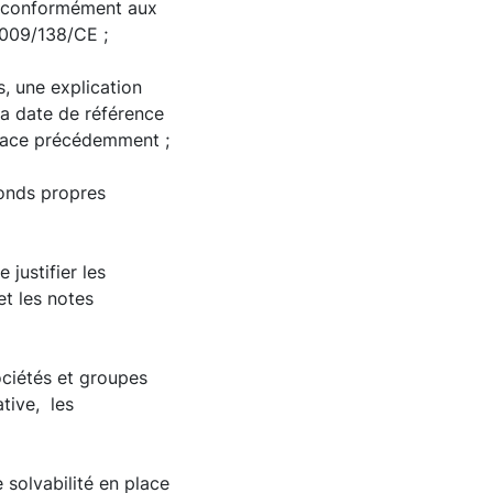
ies conformément aux
2009/138/CE ;
, une explication
 la date de référence
 place précédemment ;
 fonds propres
 justifier les
et les notes
sociétés et groupes
tive, les
 solvabilité en place