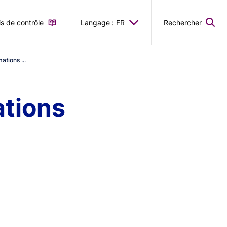
is de contrôle
Langage : FR
Rechercher
ations ...
ations