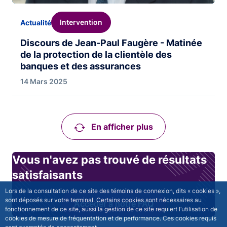
Intervention
Actualité
Discours de Jean-Paul Faugère - Matinée
de la protection de la clientèle des
banques et des assurances
14 Mars 2025
En afficher plus
Vous n'avez pas trouvé de résultats
satisfaisants
Lors de la consultation de ce site des témoins de connexion, dits « cookies »,
sont déposés sur votre terminal. Certains cookies sont nécessaires au
Accéder à notre FAQ
fonctionnement de ce site, aussi la gestion de ce site requiert l’utilisation de
cookies de mesure de fréquentation et de performance. Ces cookies requis