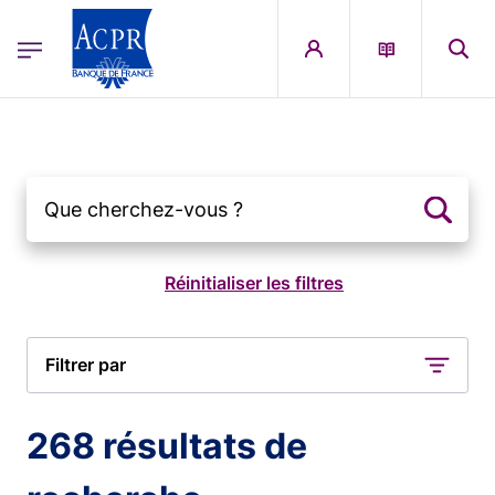
egion
ACPR Menu Principal (French)
Aller au contenu principal
Filtrer par
268 résultats de