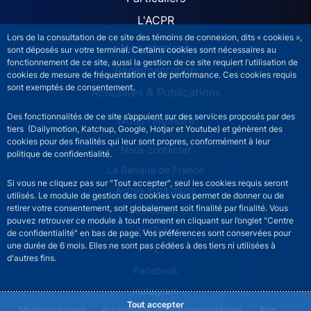
L'ACPR
Lors de la consultation de ce site des témoins de connexion, dits « cookies »,
Nos missions
sont déposés sur votre terminal. Certains cookies sont nécessaires au
fonctionnement de ce site, aussi la gestion de ce site requiert l’utilisation de
Réglementation
cookies de mesure de fréquentation et de performance. Ces cookies requis
sont exemptés de consentement.
Actualités & Publications
Des fonctionnalités de ce site s’appuient sur des services proposés par des
Nous rejoindre
tiers (Dailymotion, Katchup, Google, Hotjar et Youtube) et génèrent des
cookies pour des finalités qui leur sont propres, conformément à leur
ACPR footer secondary menu (French)
Nous contacter
politique de confidentialité.
La Banque de France
Si vous ne cliquez pas sur "Tout accepter", seul les cookies requis seront
Autres institutions
utilisés. Le module de gestion des cookies vous permet de donner ou de
retirer votre consentement, soit globalement soit finalité par finalité. Vous
LinkedIn
pouvez retrouver ce module à tout moment en cliquant sur l’onglet "Centre
YouTube
de confidentialité" en bas de page. Vos préférences sont conservées pour
une durée de 6 mois. Elles ne sont pas cédées à des tiers ni utilisées à
X
d'autres fins.
Facebook
Instagram
Tout accepter
ACPR footer legal notice menu
Mentions légales
Accessibilité partiellement conforme
Aide