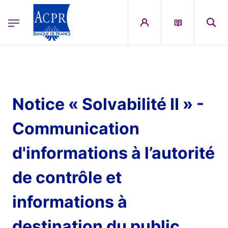
egion
ACPR Menu Principal (French)
Aller au contenu principal
Notice « Solvabilité II » -
Communication
d'informations à l’autorité
de contrôle et
informations à
destination du public