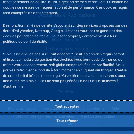
fonctionnement de ce site, aussi la gestion de ce site requiert l’utilisation de
Réglementation
cookies de mesure de fréquentation et de performance. Ces cookies requis
sont exemptés de consentement.
Actualités & Publications
Des fonctionnalités de ce site s’appuient sur des services proposés par des
Nous rejoindre
tiers (Dailymotion, Katchup, Google, Hotjar et Youtube) et génèrent des
cookies pour des finalités qui leur sont propres, conformément à leur
ACPR footer secondary menu (French)
Nous contacter
politique de confidentialité.
La Banque de France
Si vous ne cliquez pas sur "Tout accepter", seul les cookies requis seront
Autres institutions
utilisés. Le module de gestion des cookies vous permet de donner ou de
retirer votre consentement, soit globalement soit finalité par finalité. Vous
LinkedIn
pouvez retrouver ce module à tout moment en cliquant sur l’onglet "Centre
YouTube
de confidentialité" en bas de page. Vos préférences sont conservées pour
une durée de 6 mois. Elles ne sont pas cédées à des tiers ni utilisées à
X
d'autres fins.
Facebook
Instagram
Tout accepter
ACPR footer legal notice menu
Mentions légales
Accessibilité partiellement conforme
Aide
Protection des données personnelles
Gestion des cookies
Tout refuser
Plan du site