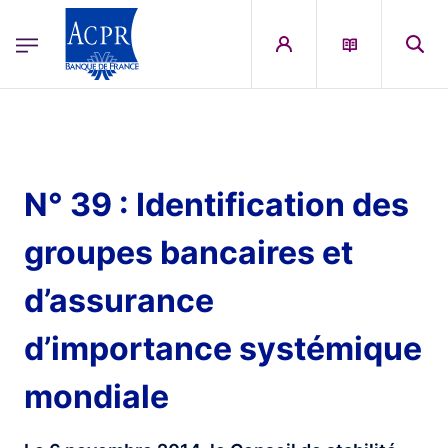
egion
ACPR Menu Principal (French)
Aller au contenu principal
N° 39 : Identification des
groupes bancaires et
d’assurance
d’importance systémique
mondiale