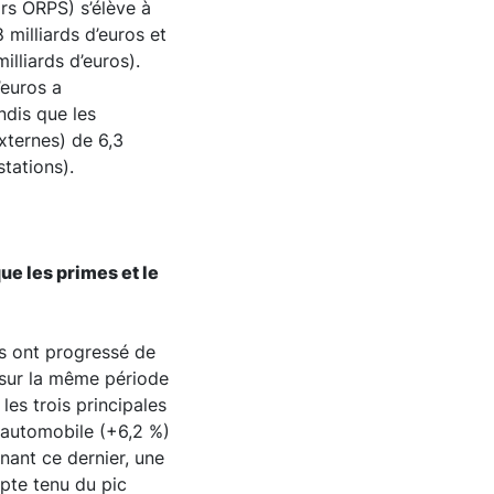
ors ORPS) s’élève à
 milliards d’euros et
lliards d’euros).
’euros a
ndis que les
externes) de 6,3
tations).
ue les primes et le
es ont progressé de
% sur la même période
es trois principales
e automobile (+6,2 %)
nant ce dernier, une
pte tenu du pic