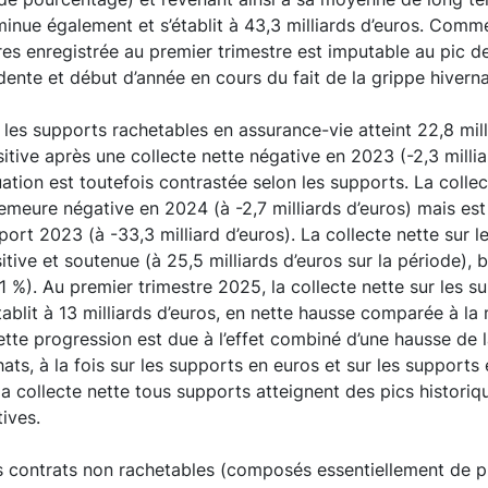
minue également et s’établit à 43,3 milliards d’euros. Comm
stres enregistrée au premier trimestre est imputable au pic d
dente et début d’année en cours du fait de la grippe hiverna
r les supports rachetables en assurance-vie atteint 22,8 mill
tive après une collecte nette négative en 2023 (-2,3 milliar
uation est toutefois contrastée selon les supports. La colle
meure négative en 2024 (à -2,7 milliards d’euros) mais est
port 2023 (à -33,3 milliard d’euros). La collecte nette sur l
ive et soutenue (à 25,5 milliards d’euros sur la période), b
1 %). Au premier trimestre 2025, la collecte nette sur les s
tablit à 13 milliards d’euros, en nette hausse comparée à l
tte progression est due à l’effet combiné d’une hausse de l
hats, à la fois sur les supports en euros et sur les supports
la collecte nette tous supports atteignent des pics historiqu
tives.
es contrats non rachetables (composés essentiellement de p