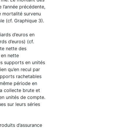
e l’année précédente,
e mortalité survenu
le (cf. Graphique 3).
iards d’euros en
ds d’euros) (cf.
cte nette des
 en nette
es supports en unités
ien qu’en recul par
upports rachetables
a même période en
a collecte brute et
 en unités de compte.
es sur leurs séries
roduits d’assurance