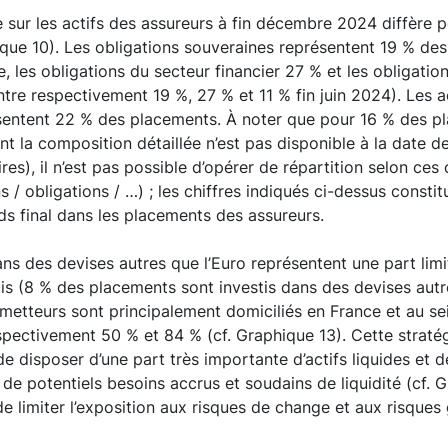
e sur les actifs des assureurs à fin décembre 2024 diffère p
ique 10). Les obligations souveraines représentent 19 % de
, les obligations du secteur financier 27 % et les obligatio
ntre respectivement 19 %, 27 % et 11 % fin juin 2024). Les a
ésentent 22 % des placements. À noter que pour 16 % des p
la composition détaillée n’est pas disponible à la date d
es), il n’est pas possible d’opérer de répartition selon ces
 / obligations / …) ; les chiffres indiqués ci-dessus consti
ds final dans les placements des assureurs.
dans des devises autres que l’Euro représentent une part li
is (8 % des placements sont investis dans des devises autre
metteurs sont principalement domiciliés en France et au sei
ectivement 50 % et 84 % (cf. Graphique 13). Cette stratégi
de disposer d’une part très importante d’actifs liquides et 
 de potentiels besoins accrus et soudains de liquidité (cf. G
limiter l’exposition aux risques de change et aux risques 