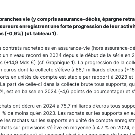
branches vie (y compris assurance-décès, épargne retrai
sureurs enregistrent une forte progression de leur activi
s (-0,9%) (cf. tableau 1).
s contrats rachetables en assurance-vie (hors assurance-dé
t un niveau record en 2024 depuis le début de la série en 20
os (+14,9 Mds €) (cf. Graphique 1). La progression de la col
 euros dont la collecte s’élève à 88,1 milliards d’euros (+15
ports en unités de compte est stable par rapport à 2023 et a
 La part de celle-ci dans la collecte brute tous supports, q
, est en baisse en 2024 (-4,6 points de pourcentage) et s’
achats ont décru en 2024 à 75,7 milliards d’euros tous supp
0 % de moins qu’en 2023. Les rachats sur les supports en e
e les rachats sur les supports en unité de compte enregistr
chats sur provisions s’élève en moyenne à 4,7 % en 2024, e
 de pourcentage) et revenant ainsi à sa moyenne de long t