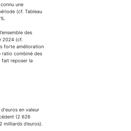
t connu une
ériode (cf. Tableau
0%.
 l’ensemble des
e 2024 (cf.
us forte amélioration
e ratio combiné des
 fait reposer la
 d'euros en valeur
cédent (2 626
 milliards d’euros).