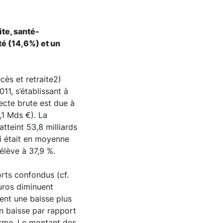
te, santé-
té (14,6%) et un
cès et retraite2)
11, s’établissant à
lecte brute est due à
,1 Mds €). La
tteint 53,8 milliards
ui était en moyenne
élève à 37,9 %.
orts confondus (cf.
uros diminuent
ent une baisse plus
n baisse par rapport
erme. Le montant des