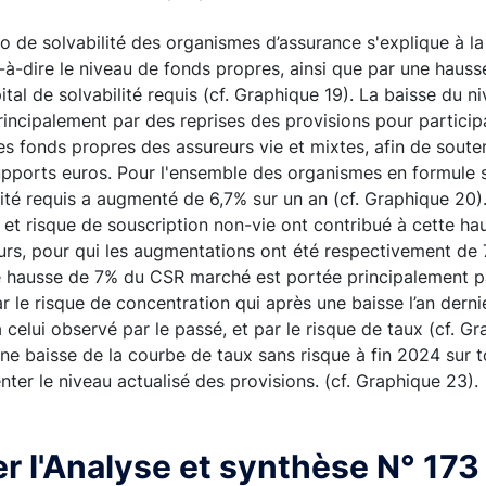
io de solvabilité des organismes d’assurance s'explique à la
-à-dire le niveau de fonds propres, ainsi que par une haus
ital de solvabilité requis (cf. Graphique 19). La baisse du 
rincipalement par des reprises des provisions pour particip
s fonds propres des assureurs vie et mixtes, afin de souten
upports euros. Pour l'ensemble des organismes en formule 
ilité requis a augmenté de 6,7% sur un an (cf. Graphique 20
 et risque de souscription non-vie ont contribué à cette h
urs, pour qui les augmentations ont été respectivement de 
e hausse de 7% du CSR marché est portée principalement par
r le risque de concentration qui après une baisse l’an derni
celui observé par le passé, et par le risque de taux (cf. Gr
e baisse de la courbe de taux sans risque à fin 2024 sur 
ter le niveau actualisé des provisions. (cf. Graphique 23).
r l'Analyse et synthèse N° 173