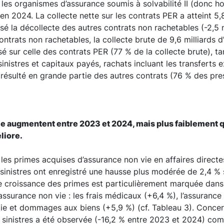
r les organismes d’assurance soumis à solvabilité II (donc h
 en 2024. La collecte nette sur les contrats PER a atteint 5,8
 la décollecte des autres contrats non rachetables (-2,5 mi
ntrats non rachetables, la collecte brute de 9,6 milliards d
é sur celle des contrats PER (77 % de la collecte brute), ta
sinistres et capitaux payés, rachats incluant les transferts 
t résulté en grande partie des autres contrats (76 % des pres
ie augmentent entre 2023 et 2024, mais plus faiblement q
liore.
les primes acquises d’assurance non vie en affaires direct
s sinistres ont enregistré une hausse plus modérée de 2,4 
te croissance des primes est particulièrement marquée dans l
l’assurance non vie : les frais médicaux (+6,4 %), l’assuranc
die et dommages aux biens (+5,9 %) (cf. Tableau 3). Concer
 sinistres a été observée (-16,2 % entre 2023 et 2024) com