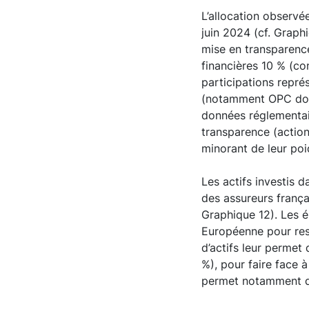
L’allocation observé
juin 2024 (cf. Graph
mise en transparence
financières 10 % (co
participations repr
(notamment OPC dont 
données réglementair
transparence (actions
minorant de leur poi
Les actifs investis 
des assureurs frança
Graphique 12). Les é
Européenne pour resp
d’actifs leur permet 
%), pour faire face à
permet notamment de 