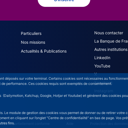
navigation (French)
ACPR footer secon
Nous contacter
Particuliers
La Banque de Fra
Nos missions
Autres institutions
Actualités & Publications
LinkedIn
YouTube
X
sont déposés sur votre terminal. Certains cookies sont nécessaires au fonctionneme
Facebook
n et de performance. Ces cookies requis sont exemptés de consentement.
Instagram
rs (Dailymotion, Katchup, Google, Hotjar et Youtube) et génèrent des cookies pour 
isés. Le module de gestion des cookies vous permet de donner ou de retirer votre 
moment en cliquant sur l’onglet "Centre de confidentialité" en bas de page. Vos p
tres fins.
ce menu
sibilité partiellement conforme
Aide
Protection des données