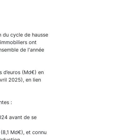
in du cycle de hausse
 immobiliers ont
ensemble de l'année
ds d’euros (Md€) en
ril 2025), en lien
ntes :
024 avant de se
 (8,1 Md€), et connu
oduction.