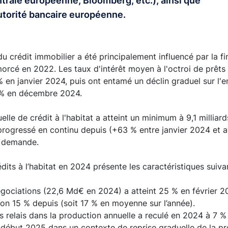
rale européenne, Bloomberg, etc.), ainsi que
Autorité bancaire européenne.
u crédit immobilier a été principalement influencé par la f
morcé en 2022. Les taux d'intérêt moyen à l'octroi de prêts
% en janvier 2024, puis ont entamé un déclin graduel sur l'
0 % en décembre 2024.
lle de crédit à l'habitat a atteint un minimum à 9,1 milliar
progressé en continu depuis (+63 % entre janvier 2024 et av
la demande.
dits à l’habitat en 2024 présente les caractéristiques suiva
égociations (22,6 Md€ en 2024) a atteint 25 % en février 2
iron 15 % depuis (soit 17 % en moyenne sur l’année).
s relais dans la production annuelle a reculé en 2024 à 7 %
 début 2025 dans un contexte de reprise graduelle de la pr