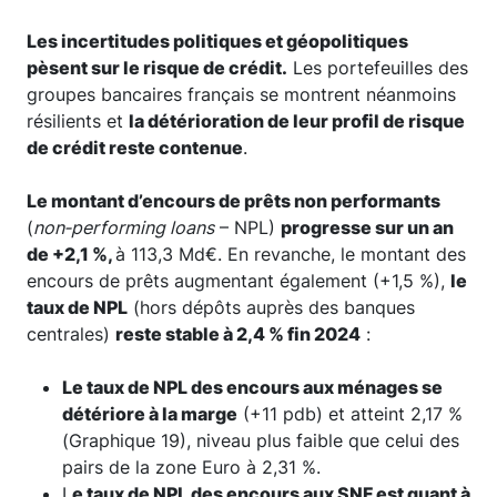
Les incertitudes politiques et géopolitiques
pèsent sur le risque de crédit.
Les portefeuilles des
groupes bancaires français se montrent néanmoins
résilients et
la détérioration de leur profil de risque
de crédit reste contenue
.
Le montant d’encours de prêts non performants
(
non‑performing loans
– NPL)
progresse sur un an
de +2,1 %,
à 113,3 Md€. En revanche, le montant des
encours de prêts augmentant également (+1,5 %),
le
taux de NPL
(hors dépôts auprès des banques
centrales)
reste stable à 2,4 % fin 2024
:
Le taux de NPL des encours aux ménages se
détériore à la marge
(+11 pdb) et atteint 2,17 %
(Graphique 19), niveau plus faible que celui des
pairs de la zone Euro à 2,31 %.
L
e taux de NPL des encours aux SNF est quant à