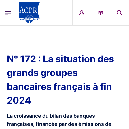
egion
ACPR Menu Principal (French)
Aller au contenu principal
N° 172 : La situation des
grands groupes
bancaires français à fin
2024
La croissance du bilan des banques
françaises, financée par des émissions de