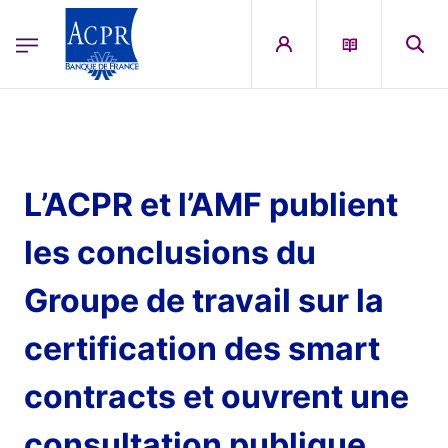
egion
ACPR Menu Principal (French)
Aller au contenu principal
L’ACPR et l’AMF publient
les conclusions du
Groupe de travail sur la
certification des smart
contracts et ouvrent une
consultation publique