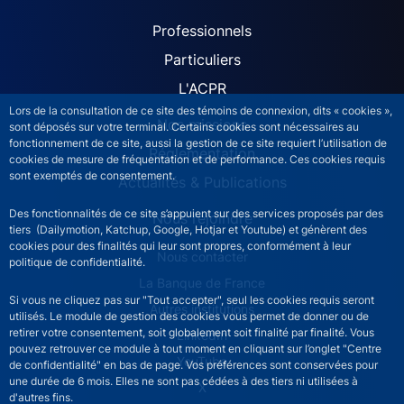
ACPR site navigation (Fren
Professionnels
Particuliers
L'ACPR
Lors de la consultation de ce site des témoins de connexion, dits « cookies »,
Nos missions
sont déposés sur votre terminal. Certains cookies sont nécessaires au
fonctionnement de ce site, aussi la gestion de ce site requiert l’utilisation de
Réglementation
cookies de mesure de fréquentation et de performance. Ces cookies requis
sont exemptés de consentement.
Actualités & Publications
Des fonctionnalités de ce site s’appuient sur des services proposés par des
Nous rejoindre
tiers (Dailymotion, Katchup, Google, Hotjar et Youtube) et génèrent des
cookies pour des finalités qui leur sont propres, conformément à leur
ACPR footer secondary menu (French)
Nous contacter
politique de confidentialité.
La Banque de France
Si vous ne cliquez pas sur "Tout accepter", seul les cookies requis seront
Autres institutions
utilisés. Le module de gestion des cookies vous permet de donner ou de
retirer votre consentement, soit globalement soit finalité par finalité. Vous
LinkedIn
pouvez retrouver ce module à tout moment en cliquant sur l’onglet "Centre
YouTube
de confidentialité" en bas de page. Vos préférences sont conservées pour
une durée de 6 mois. Elles ne sont pas cédées à des tiers ni utilisées à
X
d'autres fins.