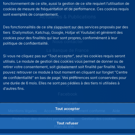
fonctionnement de ce site, aussi la gestion de ce site requiert l’utilisation de
Réglementation
cookies de mesure de fréquentation et de performance. Ces cookies requis
sont exemptés de consentement.
Actualités & Publications
Des fonctionnalités de ce site s’appuient sur des services proposés par des
Nous rejoindre
tiers (Dailymotion, Katchup, Google, Hotjar et Youtube) et génèrent des
cookies pour des finalités qui leur sont propres, conformément à leur
ACPR footer secondary menu (French)
Nous contacter
politique de confidentialité.
La Banque de France
Si vous ne cliquez pas sur "Tout accepter", seul les cookies requis seront
Autres institutions
utilisés. Le module de gestion des cookies vous permet de donner ou de
retirer votre consentement, soit globalement soit finalité par finalité. Vous
LinkedIn
pouvez retrouver ce module à tout moment en cliquant sur l’onglet "Centre
YouTube
de confidentialité" en bas de page. Vos préférences sont conservées pour
une durée de 6 mois. Elles ne sont pas cédées à des tiers ni utilisées à
X
d'autres fins.
Facebook
Instagram
Tout accepter
ACPR footer legal notice menu
Mentions légales
Accessibilité partiellement conforme
Aide
Protection des données personnelles
Gestion des cookies
Tout refuser
Plan du site