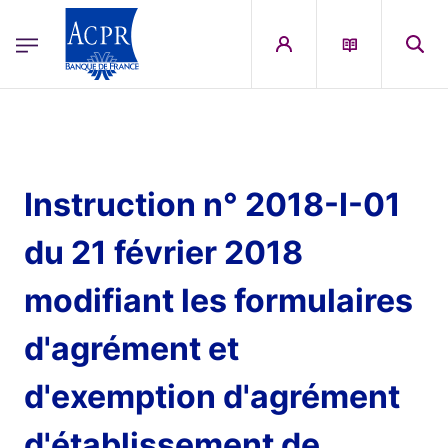
egion
ACPR Menu Principal (French)
Aller au contenu principal
Instruction n° 2018-I-01
du 21 février 2018
modifiant les formulaires
d'agrément et
d'exemption d'agrément
d'établissement de