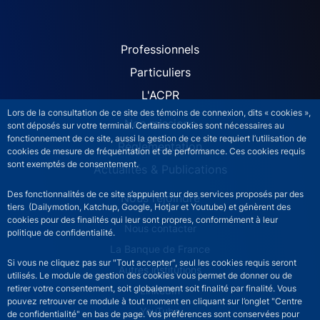
ACPR site navigation (Fren
Professionnels
Particuliers
L'ACPR
Lors de la consultation de ce site des témoins de connexion, dits « cookies »,
Nos missions
sont déposés sur votre terminal. Certains cookies sont nécessaires au
fonctionnement de ce site, aussi la gestion de ce site requiert l’utilisation de
Réglementation
cookies de mesure de fréquentation et de performance. Ces cookies requis
sont exemptés de consentement.
Actualités & Publications
Des fonctionnalités de ce site s’appuient sur des services proposés par des
Nous rejoindre
tiers (Dailymotion, Katchup, Google, Hotjar et Youtube) et génèrent des
cookies pour des finalités qui leur sont propres, conformément à leur
ACPR footer secondary menu (French)
Nous contacter
politique de confidentialité.
La Banque de France
Si vous ne cliquez pas sur "Tout accepter", seul les cookies requis seront
Autres institutions
utilisés. Le module de gestion des cookies vous permet de donner ou de
retirer votre consentement, soit globalement soit finalité par finalité. Vous
LinkedIn
pouvez retrouver ce module à tout moment en cliquant sur l’onglet "Centre
YouTube
de confidentialité" en bas de page. Vos préférences sont conservées pour