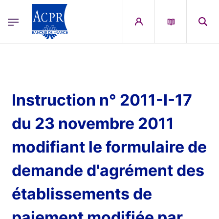
egion
ACPR Menu Principal (French)
Aller au contenu principal
Instruction n° 2011-I-17
du 23 novembre 2011
modifiant le formulaire de
demande d'agrément des
établissements de
paiement modifiée par