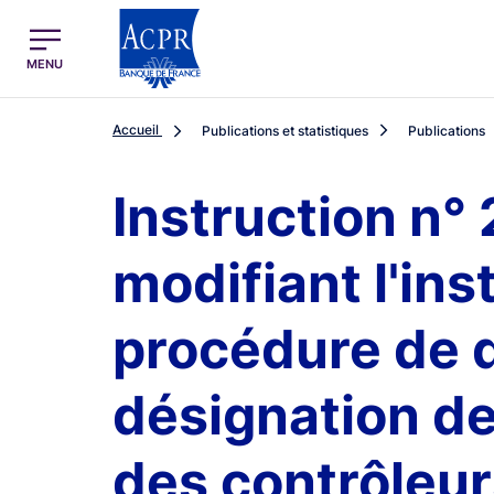
egion
ACPR Menu Principal (French)
MENU
Accueil
Publications et statistiques
Publications
Instruction n°
modifiant l'ins
procédure de d
désignation d
des contrôleur