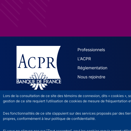
ACPR site 
Professionnels
L'ACPR
Réglementation
Nous rejoindre
Lors de la consultation de ce site des témoins de connexion, dits « cookies », 
gestion de ce site requiert l’utilisation de cookies de mesure de fréquentatio
Des fonctionnalités de ce site s’appuient sur des services proposés par des tie
propres, conformément à leur politique de confidentialité.
Si vous ne cliquez pas sur "Tout accepter", seul les cookies requis seront util