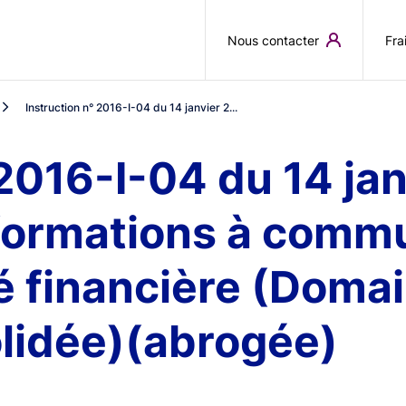
Aller au contenu principal
Nous contacter
Fra
Instruction n° 2016-I-04 du 14 janvier 2...
 2016-I-04 du 14 ja
nformations à comm
ité financière (Dom
olidée)(abrogée)