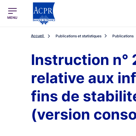
egion
ACPR Menu Principal (French)
MENU
Accueil
Publications et statistiques
Publications
Instruction n°
relative aux i
fins de stabil
(version cons