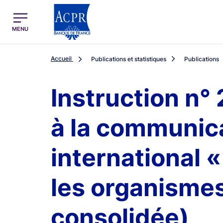
egion
ACPR Menu Principal (French)
MENU
Accueil
Publications et statistiques
Publications
Instruction n° 
à la communicat
international «
les organismes
consolidée)