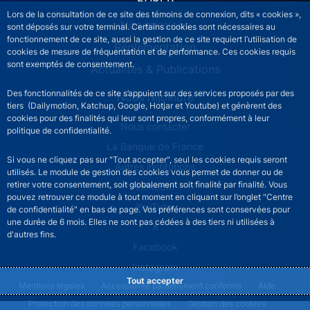
Lors de la consultation de ce site des témoins de connexion, dits « cookies »,
Nos missions
sont déposés sur votre terminal. Certains cookies sont nécessaires au
fonctionnement de ce site, aussi la gestion de ce site requiert l’utilisation de
Réglementation
cookies de mesure de fréquentation et de performance. Ces cookies requis
sont exemptés de consentement.
Actualités & Publications
Des fonctionnalités de ce site s’appuient sur des services proposés par des
Nous rejoindre
tiers (Dailymotion, Katchup, Google, Hotjar et Youtube) et génèrent des
cookies pour des finalités qui leur sont propres, conformément à leur
ACPR footer secondary menu (French)
Nous contacter
politique de confidentialité.
La Banque de France
Si vous ne cliquez pas sur "Tout accepter", seul les cookies requis seront
Autres institutions
utilisés. Le module de gestion des cookies vous permet de donner ou de
retirer votre consentement, soit globalement soit finalité par finalité. Vous
LinkedIn
pouvez retrouver ce module à tout moment en cliquant sur l’onglet "Centre
YouTube
de confidentialité" en bas de page. Vos préférences sont conservées pour
une durée de 6 mois. Elles ne sont pas cédées à des tiers ni utilisées à
X
d'autres fins.
Facebook
Instagram
Tout accepter
ACPR footer legal notice menu
Mentions légales
Accessibilité partiellement conforme
Aide
Protection des données personnelles
Gestion des cookies