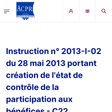
egion
ACPR Menu Principal (French)
Aller au contenu principal
Instruction n° 2013-I-02
du 28 mai 2013 portant
création de l'état de
contrôle de la
participation aux
bénéfices - C22