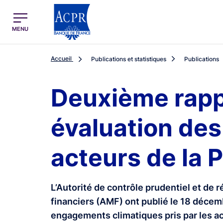
egion
ACPR Menu Principal (French)
MENU
Accueil
Publications et statistiques
Publications
Deuxième rapp
évaluation de
acteurs de la 
L’Autorité de contrôle prudentiel et de 
financiers (AMF) ont publié le 18 décem
engagements climatiques pris par les ac