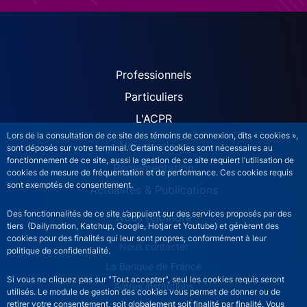
ACPR site navigation (Fren
Professionnels
Particuliers
L'ACPR
Lors de la consultation de ce site des témoins de connexion, dits « cookies »,
Nos missions
sont déposés sur votre terminal. Certains cookies sont nécessaires au
fonctionnement de ce site, aussi la gestion de ce site requiert l’utilisation de
Réglementation
cookies de mesure de fréquentation et de performance. Ces cookies requis
sont exemptés de consentement.
Actualités & Publications
Des fonctionnalités de ce site s’appuient sur des services proposés par des
Nous rejoindre
tiers (Dailymotion, Katchup, Google, Hotjar et Youtube) et génèrent des
cookies pour des finalités qui leur sont propres, conformément à leur
ACPR footer secondary menu (French)
Nous contacter
politique de confidentialité.
La Banque de France
Si vous ne cliquez pas sur "Tout accepter", seul les cookies requis seront
Autres institutions
utilisés. Le module de gestion des cookies vous permet de donner ou de
retirer votre consentement, soit globalement soit finalité par finalité. Vous
LinkedIn