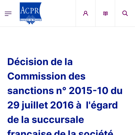
egion
ACPR Menu Principal (French)
Aller au contenu principal
Décision de la
Commission des
sanctions n° 2015-10 du
29 juillet 2016 à l'égard
de la succursale
française de la société