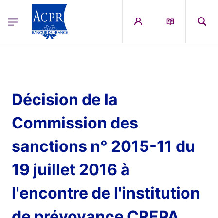
egion
ACPR Menu Principal (French)
Aller au contenu principal
Décision de la
Commission des
sanctions n° 2015-11 du
19 juillet 2016 à
l'encontre de l'institution
de prévoyance CREPA