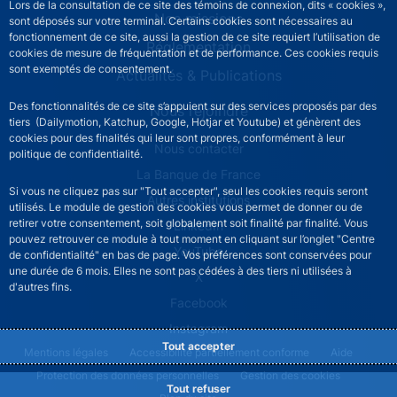
Lors de la consultation de ce site des témoins de connexion, dits « cookies »,
Nos missions
sont déposés sur votre terminal. Certains cookies sont nécessaires au
fonctionnement de ce site, aussi la gestion de ce site requiert l’utilisation de
Réglementation
cookies de mesure de fréquentation et de performance. Ces cookies requis
sont exemptés de consentement.
Actualités & Publications
Des fonctionnalités de ce site s’appuient sur des services proposés par des
Nous rejoindre
tiers (Dailymotion, Katchup, Google, Hotjar et Youtube) et génèrent des
cookies pour des finalités qui leur sont propres, conformément à leur
ACPR footer secondary menu (French)
Nous contacter
politique de confidentialité.
La Banque de France
Si vous ne cliquez pas sur "Tout accepter", seul les cookies requis seront
Autres institutions
utilisés. Le module de gestion des cookies vous permet de donner ou de
retirer votre consentement, soit globalement soit finalité par finalité. Vous
LinkedIn
pouvez retrouver ce module à tout moment en cliquant sur l’onglet "Centre
YouTube
de confidentialité" en bas de page. Vos préférences sont conservées pour
une durée de 6 mois. Elles ne sont pas cédées à des tiers ni utilisées à
X
d'autres fins.
Facebook
Instagram
Tout accepter
ACPR footer legal notice menu
Mentions légales
Accessibilité partiellement conforme
Aide
Protection des données personnelles
Gestion des cookies
Tout refuser