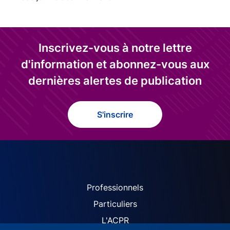
Inscrivez-vous à notre lettre
d'information et abonnez-vous aux
dernières alertes de publication
S'inscrire
ACPR site navigation (Fren
Professionnels
Particuliers
L'ACPR