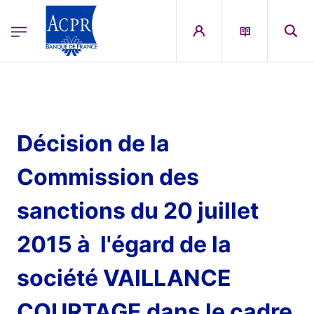
egion
ACPR Menu Principal (French)
Aller au contenu principal
Décision de la
Commission des
sanctions du 20 juillet
2015 à l'égard de la
société VAILLANCE
COURTAGE dans le cadre