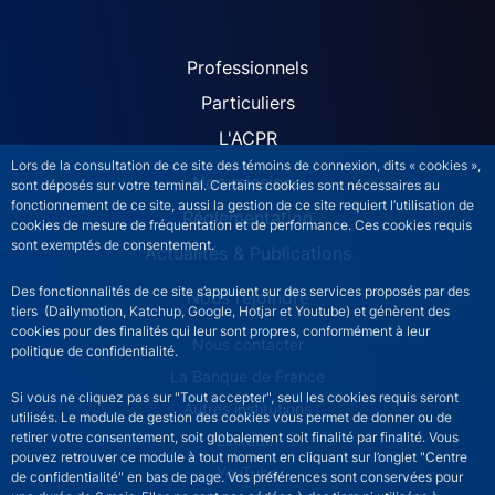
ACPR site navigation (Fren
Professionnels
Particuliers
L'ACPR
Lors de la consultation de ce site des témoins de connexion, dits « cookies »,
Nos missions
sont déposés sur votre terminal. Certains cookies sont nécessaires au
fonctionnement de ce site, aussi la gestion de ce site requiert l’utilisation de
Réglementation
cookies de mesure de fréquentation et de performance. Ces cookies requis
sont exemptés de consentement.
Actualités & Publications
Des fonctionnalités de ce site s’appuient sur des services proposés par des
Nous rejoindre
tiers (Dailymotion, Katchup, Google, Hotjar et Youtube) et génèrent des
cookies pour des finalités qui leur sont propres, conformément à leur
ACPR footer secondary menu (French)
Nous contacter
politique de confidentialité.
La Banque de France
Si vous ne cliquez pas sur "Tout accepter", seul les cookies requis seront
Autres institutions
utilisés. Le module de gestion des cookies vous permet de donner ou de
retirer votre consentement, soit globalement soit finalité par finalité. Vous
LinkedIn
pouvez retrouver ce module à tout moment en cliquant sur l’onglet "Centre
YouTube
de confidentialité" en bas de page. Vos préférences sont conservées pour