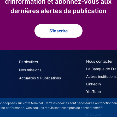
d'information et abonnez-vous aux
dernières alertes de publication
S'inscrire
navigation (French)
ACPR footer secon
Nous contacter
Particuliers
La Banque de Fra
Nos missions
Autres institutions
Actualités & Publications
LinkedIn
YouTube
X
sont déposés sur votre terminal. Certains cookies sont nécessaires au fonctionneme
Facebook
n et de performance. Ces cookies requis sont exemptés de consentement.
Instagram