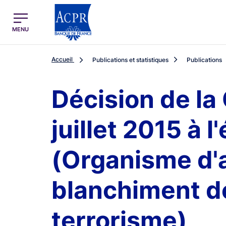
egion
ACPR Menu Principal (French)
MENU
Accueil
Publications et statistiques
Publications
Décision de l
juillet 2015 à 
(Organisme d'a
blanchiment de
terrorisme)