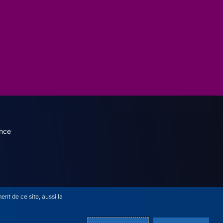
dary menu (French)
nce
nt de ce site, aussi la