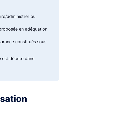
ire/administrer ou
t proposée en adéquation
ssurance constitués sous
 est décrite dans
isation