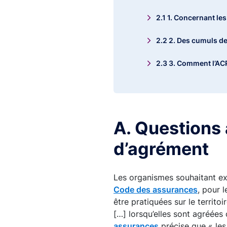
2.1 1. Concernant le
2.2 2. Des cumuls de
2.3 3. Comment l’ACPR
3. C. Dossier d’agrém
3.1 1. Concernant l’ac
A. Questions 
3.2 2. Concernant l
d’agrément
3.3 3. Concernant la 
Les organismes souhaitant exe
Code des assurances
, pour 
être pratiquées sur le territo
[…] lorsqu’elles sont agréées
assurances
précise que « les