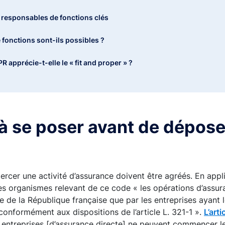
s responsables de fonctions clés
 fonctions sont-ils possibles ?
 apprécie-t-elle le « fit and proper » ?
ent : focus sur le programme d’activité
tivité et le résultat
à se poser avant de dépose
a gouvernance
solvabilité et les fonds propres
rcer une activité d’assurance doivent être agréés. En appl
les organismes relevant de ce code « les opérations d’assu
ire de la République française que par les entreprises ayant 
 conformément aux dispositions de l’article L. 321-1 ».
L’art
 entreprises [d’assurance directe] ne peuvent commencer le