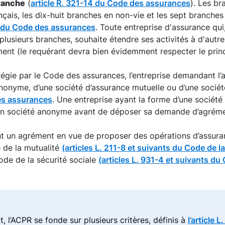
branche
(
article R. 321-14 du Code des assurances
). Les br
nçais, les dix-huit branches en non-vie et les sept branches
-1 du Code des assurances
. Toute entreprise d'assurance qui
lusieurs branches, souhaite étendre ses activités à d'autr
ent (le requérant devra bien évidemment respecter le princ
 régie par le Code des assurances, l’entreprise demandant l’
anonyme, d’une société d’assurance mutuelle ou d’une soci
des assurances
. Une entreprise ayant la forme d’une société
en société anonyme avant de déposer sa demande d’agréme
ant un agrément en vue de proposer des opérations d’assura
 de la mutualité
(articles L. 211-8 et suivants du Code de l
ode de la sécurité sociale
(articles L. 931-4 et suivants du 
, l’ACPR se fonde sur plusieurs critères, définis à
l’article