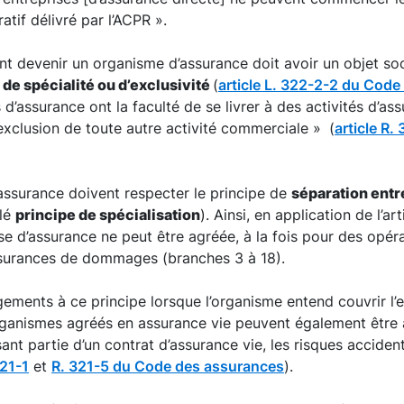
tif délivré par l’ACPR ».
t devenir un organisme d’assurance doit avoir un objet socia
 de spécialité ou d’exclusivité
(
article L. 322-2-2 du Cod
d’assurance ont la faculté de se livrer à des activités d’ass
exclusion de toute autre activité commerciale »
(
article R
d’assurance doivent respecter le principe de
séparation entre
lé
principe de spécialisation
). Ainsi, en application de l’art
ise d’assurance ne peut être agréée, à la fois pour des opér
ssurances de dommages (branches 3 à 18).
gements à ce principe lorsque l’organisme entend couvrir l’e
ganismes agréés en assurance vie peuvent également être ag
ant partie d’un contrat d’assurance vie, les risques acciden
321-1
et
R. 321-5 du Code des assurances
).