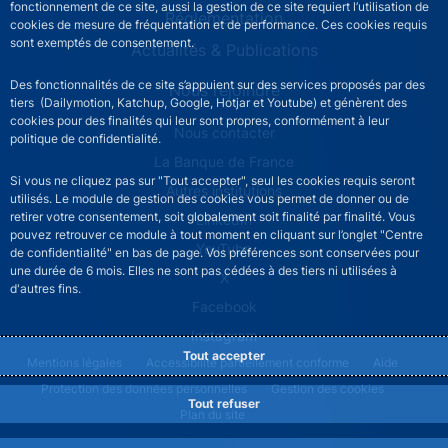
fonctionnement de ce site, aussi la gestion de ce site requiert l’utilisation de
Réglementation
cookies de mesure de fréquentation et de performance. Ces cookies requis
sont exemptés de consentement.
Actualités & Publications
Des fonctionnalités de ce site s’appuient sur des services proposés par des
Nous rejoindre
tiers (Dailymotion, Katchup, Google, Hotjar et Youtube) et génèrent des
cookies pour des finalités qui leur sont propres, conformément à leur
ACPR footer secondary menu (French)
Nous contacter
politique de confidentialité.
La Banque de France
Si vous ne cliquez pas sur "Tout accepter", seul les cookies requis seront
Autres institutions
utilisés. Le module de gestion des cookies vous permet de donner ou de
retirer votre consentement, soit globalement soit finalité par finalité. Vous
LinkedIn
pouvez retrouver ce module à tout moment en cliquant sur l’onglet "Centre
YouTube
de confidentialité" en bas de page. Vos préférences sont conservées pour
une durée de 6 mois. Elles ne sont pas cédées à des tiers ni utilisées à
X
d'autres fins.
Facebook
Instagram
Tout accepter
ACPR footer legal notice menu
Mentions légales
Accessibilité partiellement conforme
Aide
Protection des données personnelles
Gestion des cookies
Tout refuser
Plan du site