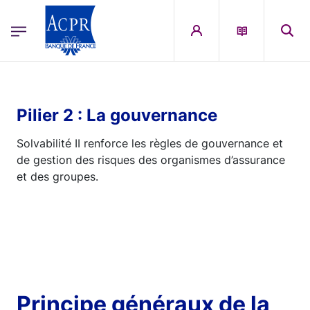
egion
ACPR Menu Principal (French)
Aller au contenu principal
Pilier 2 : La gouvernance
Solvabilité II renforce les règles de gouvernance et
de gestion des risques des organismes d’assurance
et des groupes.
Principe généraux de la