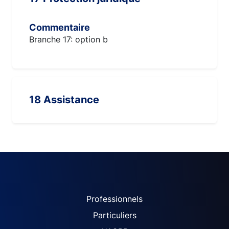
Commentaire
Branche 17: option b
18 Assistance
ACPR site navigation (Fren
Professionnels
Particuliers