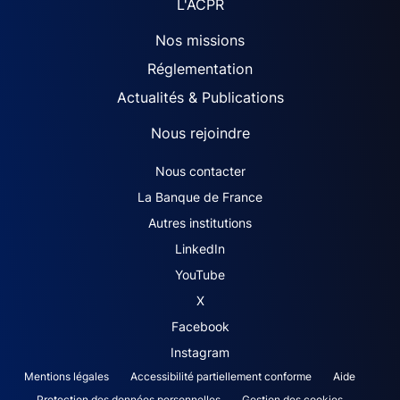
L'ACPR
Nos missions
Réglementation
Actualités & Publications
Nous rejoindre
ACPR footer secondary menu (French)
Nous contacter
La Banque de France
Autres institutions
LinkedIn
YouTube
X
Facebook
Instagram
ACPR footer legal notice menu
Mentions légales
Accessibilité partiellement conforme
Aide
Protection des données personnelles
Gestion des cookies