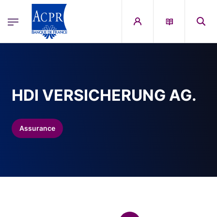
egion
ACPR Menu Principal (French)
Aller au contenu principal
HDI VERSICHERUNG AG.
Assurance