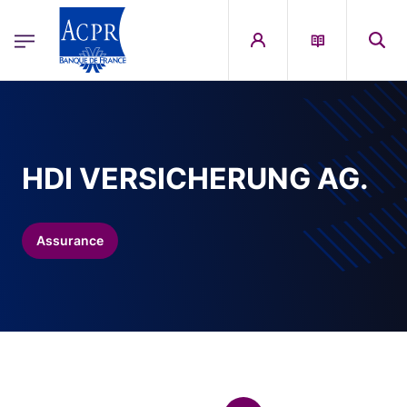
egion
ACPR Menu Principal (French)
Aller au contenu principal
HDI VERSICHERUNG AG.
Assurance