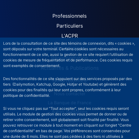
ACPR site navigation (Fren
Professionnels
Particuliers
L'ACPR
Lors de la consultation de ce site des témoins de connexion, dits « cookies »,
Nos missions
sont déposés sur votre terminal. Certains cookies sont nécessaires au
fonctionnement de ce site, aussi la gestion de ce site requiert l’utilisation de
Réglementation
cookies de mesure de fréquentation et de performance. Ces cookies requis
sont exemptés de consentement.
Actualités & Publications
Des fonctionnalités de ce site s’appuient sur des services proposés par des
Nous rejoindre
tiers (Dailymotion, Katchup, Google, Hotjar et Youtube) et génèrent des
cookies pour des finalités qui leur sont propres, conformément à leur
ACPR footer secondary menu (French)
Nous contacter
politique de confidentialité.
La Banque de France
Si vous ne cliquez pas sur "Tout accepter", seul les cookies requis seront
Autres institutions
utilisés. Le module de gestion des cookies vous permet de donner ou de
retirer votre consentement, soit globalement soit finalité par finalité. Vous
LinkedIn
pouvez retrouver ce module à tout moment en cliquant sur l’onglet "Centre
YouTube
de confidentialité" en bas de page. Vos préférences sont conservées pour
une durée de 6 mois. Elles ne sont pas cédées à des tiers ni utilisées à
X