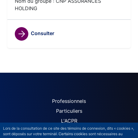
Nom du groupe : CNP ASSURANCES
HOLDING
Consulter
ACPR site navigation (Fren
Professionnels
Particuliers
L'ACPR
Lors de la consultation de ce site des témoins de connexion, dits « cookies »,
Nos missions
sont déposés sur votre terminal. Certains cookies sont nécessaires au