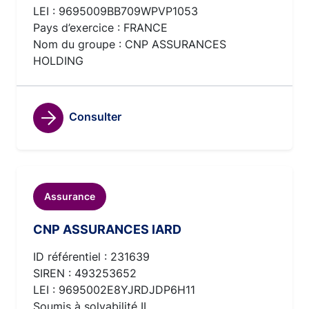
LEI : 9695009BB709WPVP1053
Pays d’exercice : FRANCE
Nom du groupe : CNP ASSURANCES
HOLDING
Consulter
Assurance
CNP ASSURANCES IARD
ID référentiel : 231639
SIREN : 493253652
LEI : 9695002E8YJRDJDP6H11
Soumis à solvabilité II