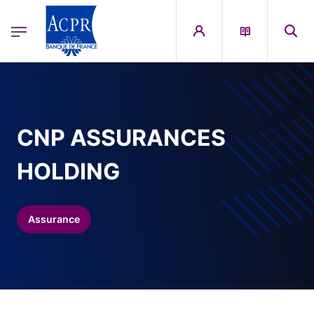
egion
ACPR Menu Principal (French)
Aller au contenu principal
CNP ASSURANCES
HOLDING
Assurance