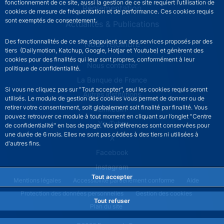
fonctionnement de ce site, aussi la gestion de ce site requiert l’utilisation de
Réglementation
cookies de mesure de fréquentation et de performance. Ces cookies requis
sont exemptés de consentement.
Actualités & Publications
Des fonctionnalités de ce site s’appuient sur des services proposés par des
Nous rejoindre
tiers (Dailymotion, Katchup, Google, Hotjar et Youtube) et génèrent des
cookies pour des finalités qui leur sont propres, conformément à leur
ACPR footer secondary menu (French)
Nous contacter
politique de confidentialité.
La Banque de France
Si vous ne cliquez pas sur "Tout accepter", seul les cookies requis seront
Autres institutions
utilisés. Le module de gestion des cookies vous permet de donner ou de
retirer votre consentement, soit globalement soit finalité par finalité. Vous
LinkedIn
pouvez retrouver ce module à tout moment en cliquant sur l’onglet "Centre
YouTube
de confidentialité" en bas de page. Vos préférences sont conservées pour
une durée de 6 mois. Elles ne sont pas cédées à des tiers ni utilisées à
X
d'autres fins.
Facebook
Instagram
Tout accepter
ACPR footer legal notice menu
Mentions légales
Accessibilité partiellement conforme
Aide
Protection des données personnelles
Gestion des cookies
Tout refuser
Plan du site