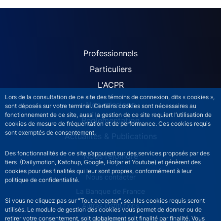
ACPR site navigation (Fren
Professionnels
Particuliers
L'ACPR
Lors de la consultation de ce site des témoins de connexion, dits « cookies »,
Nos missions
sont déposés sur votre terminal. Certains cookies sont nécessaires au
fonctionnement de ce site, aussi la gestion de ce site requiert l’utilisation de
Réglementation
cookies de mesure de fréquentation et de performance. Ces cookies requis
sont exemptés de consentement.
Actualités & Publications
Des fonctionnalités de ce site s’appuient sur des services proposés par des
Nous rejoindre
tiers (Dailymotion, Katchup, Google, Hotjar et Youtube) et génèrent des
cookies pour des finalités qui leur sont propres, conformément à leur
ACPR footer secondary menu (French)
Nous contacter
politique de confidentialité.
La Banque de France
Si vous ne cliquez pas sur "Tout accepter", seul les cookies requis seront
Autres institutions
utilisés. Le module de gestion des cookies vous permet de donner ou de
retirer votre consentement, soit globalement soit finalité par finalité. Vous
LinkedIn