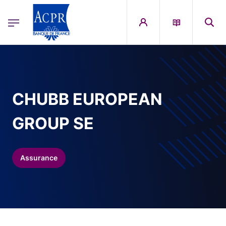
egion
ACPR Menu Principal (French)
Aller au contenu principal
CHUBB EUROPEAN
GROUP SE
Assurance