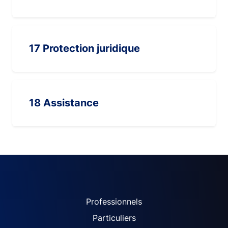
17 Protection juridique
18 Assistance
ACPR site navigation (Fren
Professionnels
Particuliers