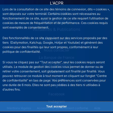
L'ACPR
Lors de la consultation de ce site des témoins de connexion, dits « cookies »,
Nos missions
sont déposés sur votre terminal. Certains cookies sont nécessaires au
fonctionnement de ce site, aussi la gestion de ce site requiert l’utilisation de
Réglementation
cookies de mesure de fréquentation et de performance. Ces cookies requis
sont exemptés de consentement.
Actualités & Publications
Des fonctionnalités de ce site s’appuient sur des services proposés par des
Nous rejoindre
tiers (Dailymotion, Katchup, Google, Hotjar et Youtube) et génèrent des
cookies pour des finalités qui leur sont propres, conformément à leur
ACPR footer secondary menu (French)
Nous contacter
politique de confidentialité.
La Banque de France
Si vous ne cliquez pas sur "Tout accepter", seul les cookies requis seront
Autres institutions
utilisés. Le module de gestion des cookies vous permet de donner ou de
retirer votre consentement, soit globalement soit finalité par finalité. Vous
LinkedIn
pouvez retrouver ce module à tout moment en cliquant sur l’onglet "Centre
YouTube
de confidentialité" en bas de page. Vos préférences sont conservées pour
une durée de 6 mois. Elles ne sont pas cédées à des tiers ni utilisées à
X
d'autres fins.
Facebook
Instagram
Tout accepter
ACPR footer legal notice menu
Mentions légales
Accessibilité partiellement conforme
Aide