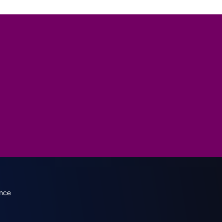
dary menu (French)
nce