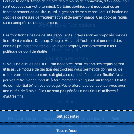
Lors de la consultation de ce site des témoins de connexion, dits « cookies »,
Nos missions
sont déposés sur votre terminal. Certains cookies sont nécessaires au
fonctionnement de ce site, aussi la gestion de ce site requiert l’utilisation de
Réglementation
cookies de mesure de fréquentation et de performance. Ces cookies requis
sont exemptés de consentement.
Actualités & Publications
Des fonctionnalités de ce site s’appuient sur des services proposés par des
Nous rejoindre
tiers (Dailymotion, Katchup, Google, Hotjar et Youtube) et génèrent des
cookies pour des finalités qui leur sont propres, conformément à leur
ACPR footer secondary menu (French)
Nous contacter
politique de confidentialité.
La Banque de France
Si vous ne cliquez pas sur "Tout accepter", seul les cookies requis seront
Autres institutions
utilisés. Le module de gestion des cookies vous permet de donner ou de
retirer votre consentement, soit globalement soit finalité par finalité. Vous
LinkedIn
pouvez retrouver ce module à tout moment en cliquant sur l’onglet "Centre
YouTube
de confidentialité" en bas de page. Vos préférences sont conservées pour
une durée de 6 mois. Elles ne sont pas cédées à des tiers ni utilisées à
X
d'autres fins.
Facebook
Instagram
Tout accepter
ACPR footer legal notice menu
Mentions légales
Accessibilité partiellement conforme
Aide
Protection des données personnelles
Gestion des cookies
Tout refuser
Plan du site