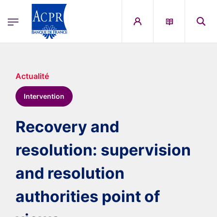
egion
ACPR Menu Principal (French)
Aller au contenu principal
Actualité
Intervention
Recovery and
resolution: supervision
and resolution
authorities point of