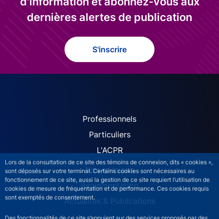
d'information et abonnez-vous aux
dernières alertes de publication
S'inscrire
ACPR site navigation (Fren
Professionnels
Particuliers
L'ACPR
Lors de la consultation de ce site des témoins de connexion, dits « cookies »,
Nos missions
sont déposés sur votre terminal. Certains cookies sont nécessaires au
fonctionnement de ce site, aussi la gestion de ce site requiert l’utilisation de
Réglementation
cookies de mesure de fréquentation et de performance. Ces cookies requis
sont exemptés de consentement.
Actualités & Publications
Des fonctionnalités de ce site s’appuient sur des services proposés par des