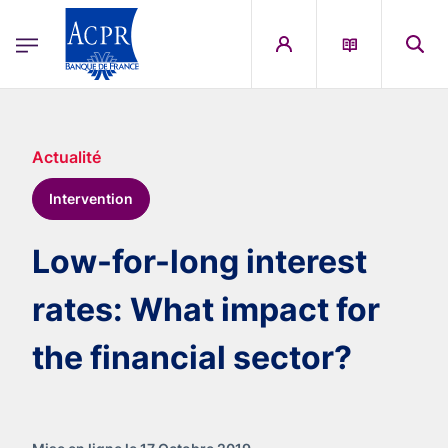
egion
ACPR Menu Principal (French)
Aller au contenu principal
Actualité
Intervention
Low-for-long interest
rates: What impact for
the financial sector?