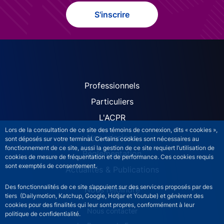
S'inscrire
ACPR site navigation (Fren
Professionnels
Particuliers
L'ACPR
Lors de la consultation de ce site des témoins de connexion, dits « cookies »,
Nos missions
sont déposés sur votre terminal. Certains cookies sont nécessaires au
fonctionnement de ce site, aussi la gestion de ce site requiert l’utilisation de
Réglementation
cookies de mesure de fréquentation et de performance. Ces cookies requis
sont exemptés de consentement.
Actualités & Publications
Des fonctionnalités de ce site s’appuient sur des services proposés par des
Nous rejoindre
tiers (Dailymotion, Katchup, Google, Hotjar et Youtube) et génèrent des
cookies pour des finalités qui leur sont propres, conformément à leur
ACPR footer secondary menu (French)
Nous contacter
politique de confidentialité.