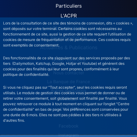
Particuliers
L'ACPR
Lors de la consultation de ce site des témoins de connexion, dits « cookies »,
Nos missions
sont déposés sur votre terminal. Certains cookies sont nécessaires au
fonctionnement de ce site, aussi la gestion de ce site requiert l’utilisation de
Réglementation
cookies de mesure de fréquentation et de performance. Ces cookies requis
sont exemptés de consentement.
Actualités & Publications
Des fonctionnalités de ce site s’appuient sur des services proposés par des
Nous rejoindre
tiers (Dailymotion, Katchup, Google, Hotjar et Youtube) et génèrent des
cookies pour des finalités qui leur sont propres, conformément à leur
ACPR footer secondary menu (French)
Nous contacter
politique de confidentialité.
La Banque de France
Si vous ne cliquez pas sur "Tout accepter", seul les cookies requis seront
Autres institutions
utilisés. Le module de gestion des cookies vous permet de donner ou de
retirer votre consentement, soit globalement soit finalité par finalité. Vous
LinkedIn
pouvez retrouver ce module à tout moment en cliquant sur l’onglet "Centre
YouTube
de confidentialité" en bas de page. Vos préférences sont conservées pour
une durée de 6 mois. Elles ne sont pas cédées à des tiers ni utilisées à
X
d'autres fins.
Facebook
Instagram