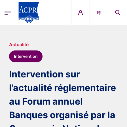
egion
ACPR Menu Principal (French)
Aller au contenu principal
Actualité
Intervention
Intervention sur
l’actualité réglementaire
au Forum annuel
Banques organisé par la