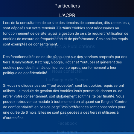
Particuliers
L'ACPR
Lors de la consultation de ce site des témoins de connexion, dits « cookies »,
Nos missions
sont déposés sur votre terminal. Certains cookies sont nécessaires au
fonctionnement de ce site, aussi la gestion de ce site requiert l’utilisation de
Réglementation
cookies de mesure de fréquentation et de performance. Ces cookies requis
sont exemptés de consentement.
Actualités & Publications
Des fonctionnalités de ce site s’appuient sur des services proposés par des
Nous rejoindre
tiers (Dailymotion, Katchup, Google, Hotjar et Youtube) et génèrent des
cookies pour des finalités qui leur sont propres, conformément à leur
ACPR footer secondary menu (French)
Nous contacter
politique de confidentialité.
La Banque de France
Si vous ne cliquez pas sur "Tout accepter", seul les cookies requis seront
Autres institutions
utilisés. Le module de gestion des cookies vous permet de donner ou de
retirer votre consentement, soit globalement soit finalité par finalité. Vous
LinkedIn
pouvez retrouver ce module à tout moment en cliquant sur l’onglet "Centre
YouTube
de confidentialité" en bas de page. Vos préférences sont conservées pour
une durée de 6 mois. Elles ne sont pas cédées à des tiers ni utilisées à
X
d'autres fins.
Facebook
Instagram