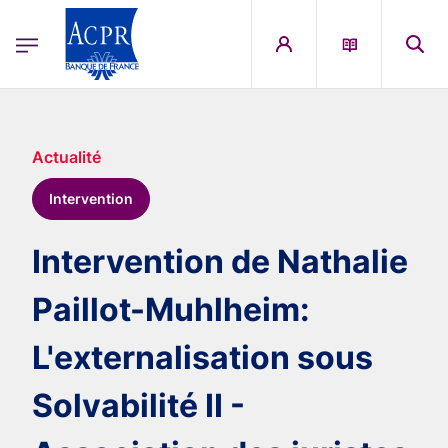
egion
ACPR Menu Principal (French)
Aller au contenu principal
Actualité
Intervention
Intervention de Nathalie
Paillot-Muhlheim:
L'externalisation sous
Solvabilité II -