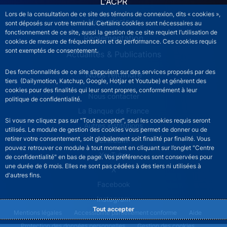
L'ACPR
Lors de la consultation de ce site des témoins de connexion, dits « cookies »,
Nos missions
sont déposés sur votre terminal. Certains cookies sont nécessaires au
fonctionnement de ce site, aussi la gestion de ce site requiert l’utilisation de
Réglementation
cookies de mesure de fréquentation et de performance. Ces cookies requis
sont exemptés de consentement.
Actualités & Publications
Des fonctionnalités de ce site s’appuient sur des services proposés par des
Nous rejoindre
tiers (Dailymotion, Katchup, Google, Hotjar et Youtube) et génèrent des
cookies pour des finalités qui leur sont propres, conformément à leur
ACPR footer secondary menu (French)
Nous contacter
politique de confidentialité.
La Banque de France
Si vous ne cliquez pas sur "Tout accepter", seul les cookies requis seront
Autres institutions
utilisés. Le module de gestion des cookies vous permet de donner ou de
retirer votre consentement, soit globalement soit finalité par finalité. Vous
LinkedIn
pouvez retrouver ce module à tout moment en cliquant sur l’onglet "Centre
YouTube
de confidentialité" en bas de page. Vos préférences sont conservées pour
une durée de 6 mois. Elles ne sont pas cédées à des tiers ni utilisées à
X
d'autres fins.
Facebook
Instagram
Tout accepter
ACPR footer legal notice menu
Mentions légales
Accessibilité partiellement conforme
Aide
Protection des données personnelles
Gestion des cookies