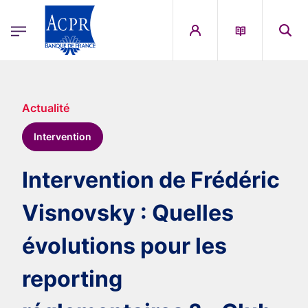
egion
ACPR Menu Principal (French)
Aller au contenu principal
Actualité
Intervention
Intervention de Frédéric
Visnovsky : Quelles
évolutions pour les
reporting