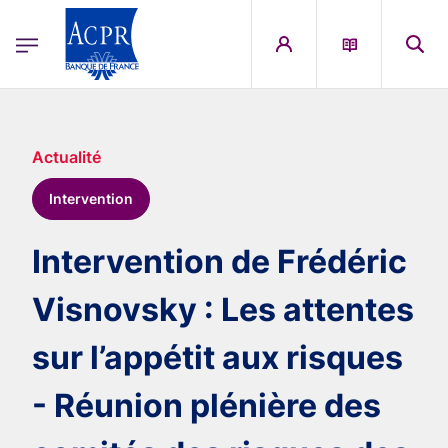
egion
ACPR Menu Principal (French)
Aller au contenu principal
Actualité
Intervention
Intervention de Frédéric
Visnovsky : Les attentes
sur l’appétit aux risques
- Réunion plénière des