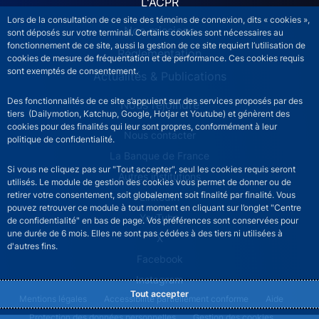
L'ACPR
Lors de la consultation de ce site des témoins de connexion, dits « cookies »,
Nos missions
sont déposés sur votre terminal. Certains cookies sont nécessaires au
fonctionnement de ce site, aussi la gestion de ce site requiert l’utilisation de
Réglementation
cookies de mesure de fréquentation et de performance. Ces cookies requis
sont exemptés de consentement.
Actualités & Publications
Des fonctionnalités de ce site s’appuient sur des services proposés par des
Nous rejoindre
tiers (Dailymotion, Katchup, Google, Hotjar et Youtube) et génèrent des
cookies pour des finalités qui leur sont propres, conformément à leur
ACPR footer secondary menu (French)
Nous contacter
politique de confidentialité.
La Banque de France
Si vous ne cliquez pas sur "Tout accepter", seul les cookies requis seront
Autres institutions
utilisés. Le module de gestion des cookies vous permet de donner ou de
retirer votre consentement, soit globalement soit finalité par finalité. Vous
LinkedIn
pouvez retrouver ce module à tout moment en cliquant sur l’onglet "Centre
YouTube
de confidentialité" en bas de page. Vos préférences sont conservées pour
une durée de 6 mois. Elles ne sont pas cédées à des tiers ni utilisées à
X
d'autres fins.
Facebook
Instagram
Tout accepter
ACPR footer legal notice menu
Mentions légales
Accessibilité partiellement conforme
Aide
Protection des données personnelles
Gestion des cookies