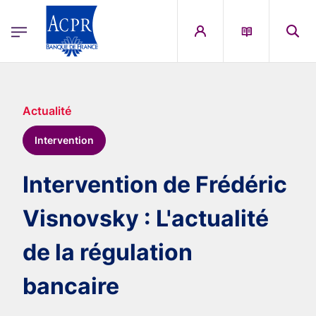
egion
ACPR Menu Principal (French)
Aller au contenu principal
Actualité
Intervention
Intervention de Frédéric
Visnovsky : L'actualité
de la régulation
bancaire