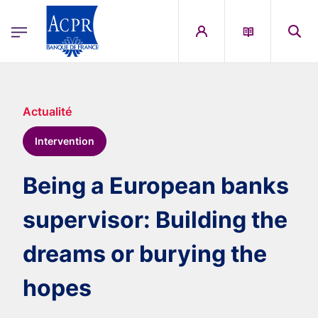
egion
ACPR Menu Principal (French)
Aller au contenu principal
Actualité
Intervention
Being a European banks
supervisor: Building the
dreams or burying the
hopes