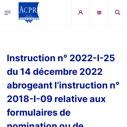
egion
ACPR Menu Principal (French)
Aller au contenu principal
Instruction n° 2022-I-25
du 14 décembre 2022
abrogeant l’instruction n°
2018-I-09 relative aux
formulaires de
nomination ou de