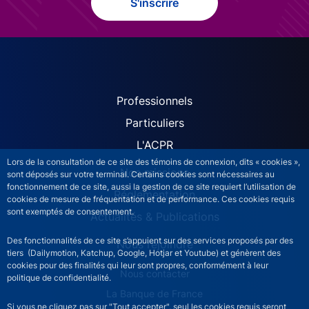
S'inscrire
ACPR site navigation (Fren
Professionnels
Particuliers
L'ACPR
Lors de la consultation de ce site des témoins de connexion, dits « cookies »,
Nos missions
sont déposés sur votre terminal. Certains cookies sont nécessaires au
fonctionnement de ce site, aussi la gestion de ce site requiert l’utilisation de
Réglementation
cookies de mesure de fréquentation et de performance. Ces cookies requis
sont exemptés de consentement.
Actualités & Publications
Des fonctionnalités de ce site s’appuient sur des services proposés par des
Nous rejoindre
tiers (Dailymotion, Katchup, Google, Hotjar et Youtube) et génèrent des
cookies pour des finalités qui leur sont propres, conformément à leur
ACPR footer secondary menu (French)
Nous contacter
politique de confidentialité.
La Banque de France
Si vous ne cliquez pas sur "Tout accepter", seul les cookies requis seront