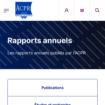
egion
ACPR Menu Principal (French)
Aller au contenu principal
Rapports annuels
Les rapports annuels publiés par l'ACPR
Publications
Études et recherche