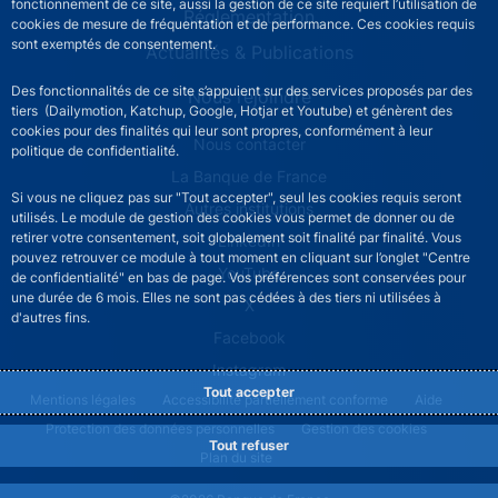
fonctionnement de ce site, aussi la gestion de ce site requiert l’utilisation de
Réglementation
cookies de mesure de fréquentation et de performance. Ces cookies requis
sont exemptés de consentement.
Actualités & Publications
Des fonctionnalités de ce site s’appuient sur des services proposés par des
Nous rejoindre
tiers (Dailymotion, Katchup, Google, Hotjar et Youtube) et génèrent des
cookies pour des finalités qui leur sont propres, conformément à leur
ACPR footer secondary menu (French)
Nous contacter
politique de confidentialité.
La Banque de France
Si vous ne cliquez pas sur "Tout accepter", seul les cookies requis seront
Autres institutions
utilisés. Le module de gestion des cookies vous permet de donner ou de
retirer votre consentement, soit globalement soit finalité par finalité. Vous
LinkedIn
pouvez retrouver ce module à tout moment en cliquant sur l’onglet "Centre
YouTube
de confidentialité" en bas de page. Vos préférences sont conservées pour
une durée de 6 mois. Elles ne sont pas cédées à des tiers ni utilisées à
X
d'autres fins.
Facebook
Instagram
Tout accepter
ACPR footer legal notice menu
Mentions légales
Accessibilité partiellement conforme
Aide
Protection des données personnelles
Gestion des cookies
Tout refuser
Plan du site