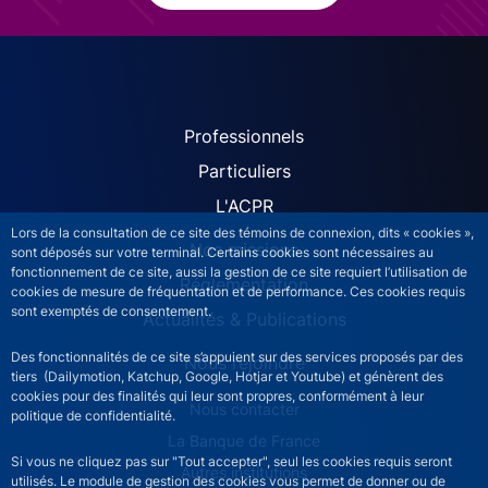
ACPR site navigation (Fren
Professionnels
Particuliers
L'ACPR
Lors de la consultation de ce site des témoins de connexion, dits « cookies »,
Nos missions
sont déposés sur votre terminal. Certains cookies sont nécessaires au
fonctionnement de ce site, aussi la gestion de ce site requiert l’utilisation de
Réglementation
cookies de mesure de fréquentation et de performance. Ces cookies requis
sont exemptés de consentement.
Actualités & Publications
Des fonctionnalités de ce site s’appuient sur des services proposés par des
Nous rejoindre
tiers (Dailymotion, Katchup, Google, Hotjar et Youtube) et génèrent des
cookies pour des finalités qui leur sont propres, conformément à leur
ACPR footer secondary menu (French)
Nous contacter
politique de confidentialité.
La Banque de France
Si vous ne cliquez pas sur "Tout accepter", seul les cookies requis seront
Autres institutions
utilisés. Le module de gestion des cookies vous permet de donner ou de