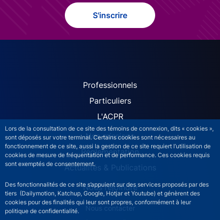
S'inscrire
ACPR site navigation (Fren
Professionnels
Particuliers
L'ACPR
Lors de la consultation de ce site des témoins de connexion, dits « cookies »,
Nos missions
sont déposés sur votre terminal. Certains cookies sont nécessaires au
fonctionnement de ce site, aussi la gestion de ce site requiert l’utilisation de
Réglementation
cookies de mesure de fréquentation et de performance. Ces cookies requis
sont exemptés de consentement.
Actualités & Publications
Des fonctionnalités de ce site s’appuient sur des services proposés par des
Nous rejoindre
tiers (Dailymotion, Katchup, Google, Hotjar et Youtube) et génèrent des
cookies pour des finalités qui leur sont propres, conformément à leur
ACPR footer secondary menu (French)
Nous contacter
politique de confidentialité.