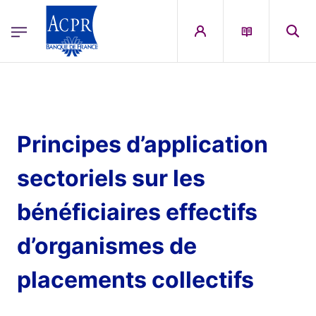
egion
ACPR Menu Principal (French)
Aller au contenu principal
Principes d’application
sectoriels sur les
bénéficiaires effectifs
d’organismes de
placements collectifs