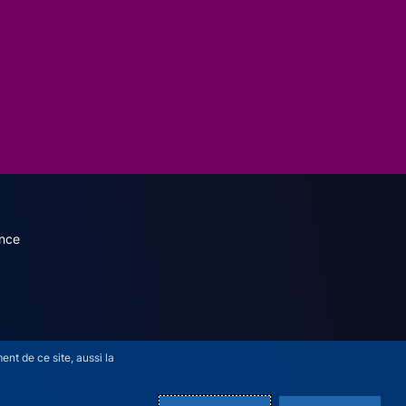
dary menu (French)
nce
nt de ce site, aussi la