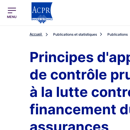
egion
ACPR Menu Principal (French)
MENU
Accueil
Publications et statistiques
Publications
Principes d'app
de contrôle pru
à la lutte cont
financement du
assurances