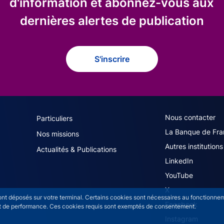
d'information et abonnez-vous aux
dernières alertes de publication
S'inscrire
navigation (French)
ACPR footer secon
Nous contacter
Particuliers
La Banque de Fra
Nos missions
Autres institutions
Actualités & Publications
LinkedIn
YouTube
X
sont déposés sur votre terminal. Certains cookies sont nécessaires au fonctionneme
Facebook
n et de performance. Ces cookies requis sont exemptés de consentement.
Instagram