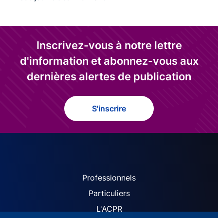
Inscrivez-vous à notre lettre
d'information et abonnez-vous aux
dernières alertes de publication
S'inscrire
ACPR site navigation (Fren
Professionnels
Particuliers
L'ACPR