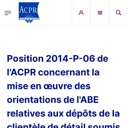
egion
ACPR Menu Principal (French)
Aller au contenu principal
Position 2014-P-06 de
l'ACPR concernant la
mise en œuvre des
orientations de l'ABE
relatives aux dépôts de la
clientèle de détail soumis