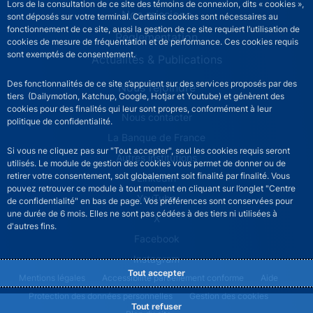
Lors de la consultation de ce site des témoins de connexion, dits « cookies »,
Nos missions
sont déposés sur votre terminal. Certains cookies sont nécessaires au
fonctionnement de ce site, aussi la gestion de ce site requiert l’utilisation de
Réglementation
cookies de mesure de fréquentation et de performance. Ces cookies requis
sont exemptés de consentement.
Actualités & Publications
Des fonctionnalités de ce site s’appuient sur des services proposés par des
Nous rejoindre
tiers (Dailymotion, Katchup, Google, Hotjar et Youtube) et génèrent des
cookies pour des finalités qui leur sont propres, conformément à leur
ACPR footer secondary menu (French)
Nous contacter
politique de confidentialité.
La Banque de France
Si vous ne cliquez pas sur "Tout accepter", seul les cookies requis seront
Autres institutions
utilisés. Le module de gestion des cookies vous permet de donner ou de
retirer votre consentement, soit globalement soit finalité par finalité. Vous
LinkedIn
pouvez retrouver ce module à tout moment en cliquant sur l’onglet "Centre
YouTube
de confidentialité" en bas de page. Vos préférences sont conservées pour
une durée de 6 mois. Elles ne sont pas cédées à des tiers ni utilisées à
X
d'autres fins.
Facebook
Instagram
Tout accepter
ACPR footer legal notice menu
Mentions légales
Accessibilité partiellement conforme
Aide
Protection des données personnelles
Gestion des cookies
Tout refuser